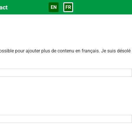
act
EN
FR
Langue
sible pour ajouter plus de contenu en français. Je suis désolé