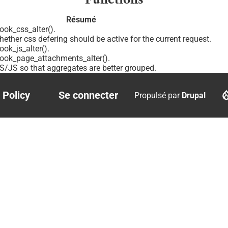
Résumé
ok_css_alter().
ether css defering should be active for the current request.
ok_js_alter().
ook_page_attachments_alter().
/JS so that aggregates are better grouped.
 Policy
Se connecter
Propulsé par
Drupal
r
User
account
menu