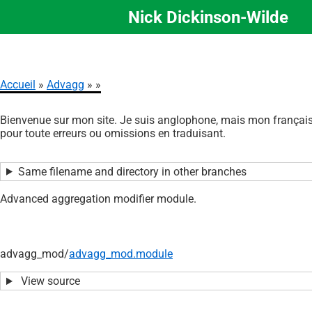
Nick Dickinson-Wilde
Aller
au
contenu
principal
Accueil
Advagg
Fil
Bienvenue sur mon site. Je suis anglophone, mais mon français 
d'Ariane
pour toute erreurs ou omissions en traduisant.
Same filename and directory in other branches
Advanced aggregation modifier module.
advagg_mod/
advagg_mod.module
View source