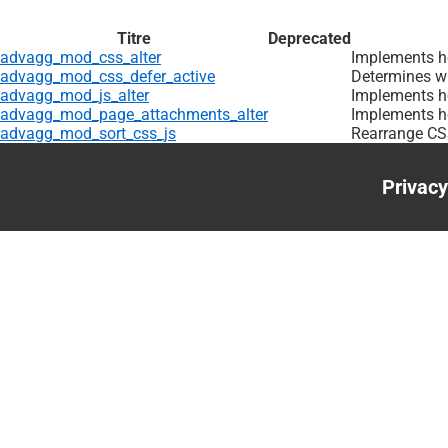
Titre
Deprecated
advagg_mod_css_alter
Implements ho
advagg_mod_css_defer_active
Determines wh
advagg_mod_js_alter
Implements ho
advagg_mod_page_attachments_alter
Implements h
advagg_mod_sort_css_js
Rearrange CSS
Privacy
Foote
menu