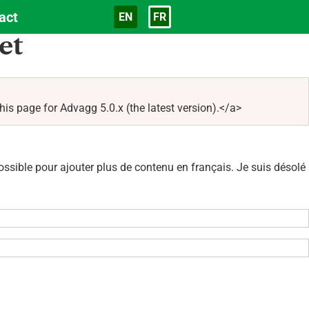
act
EN
FR
Langue
et
 page for Advagg 5.0.x (the latest version).</a>
sible pour ajouter plus de contenu en français. Je suis désolé