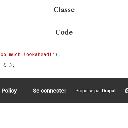
Classe
Code
too much lookahead!'
);

1
 & 
3
;

 Policy
Se connecter
Propulsé par
Drupal
r
User
account
menu