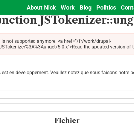
About Nick
Work
Blog
Politics
Cont
Main
unction JSTokenizer::ung
navigation
 is not supported anymore. <a href="/fr/work/drupal-
Tokenizer%3A%3Aunget/5.0.x">Read the updated version of this
est en développement. Veuillez notez que nous faisons notre pos
Fichier