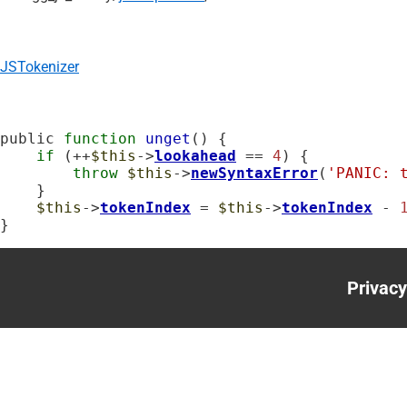
JSTokenizer
public 
function
unget
() {

if
 (++
$this
->
lookahead
 == 
4
) {

throw
$this
->
newSyntaxError
(
'PANIC: 
    }

$this
->
tokenIndex
 = 
$this
->
tokenIndex
 - 
}
Privacy
Foote
menu