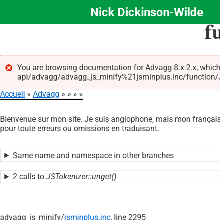
Nick Dickinson-Wilde
Aller
f
au
contenu
principal
You are browsing documentation for Advagg 8.x-2.x, which
api/advagg/advagg_js_minify%21jsminplus.inc/function/JS
Message
Accueil
Advagg
d'erreur
Fil
Bienvenue sur mon site. Je suis anglophone, mais mon français 
d'Ariane
pour toute erreurs ou omissions en traduisant.
Same name and namespace in other branches
2 calls to
JSTokenizer::unget()
advagg_js_minify/
jsminplus.inc
, line 2295