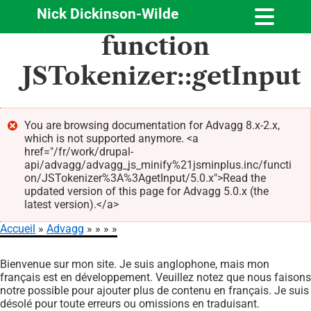
Nick Dickinson-Wilde
Aller
function
au
contenu
JSTokenizer::getInput
principal
You are browsing documentation for Advagg 8.x-2.x,
which is not supported anymore. <a
Message
href="/fr/work/drupal-
d'erreur
api/advagg/advagg_js_minify%21jsminplus.inc/functi
on/JSTokenizer%3A%3AgetInput/5.0.x">Read the
updated version of this page for Advagg 5.0.x (the
latest version).</a>
Accueil
Advagg
Fil
Bienvenue sur mon site. Je suis anglophone, mais mon
d'Ariane
français est en développement. Veuillez notez que nous faisons
notre possible pour ajouter plus de contenu en français. Je suis
désolé pour toute erreurs ou omissions en traduisant.