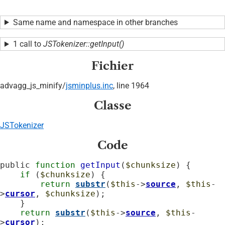
Same name and namespace in other branches
1 call to
JSTokenizer::getInput()
Fichier
advagg_js_minify/
jsminplus.inc
, line 1964
Classe
JSTokenizer
Code
public 
function
getInput
(
$chunksize
) {

if
 (
$chunksize
) {

return
substr
(
$this
->
source
, 
$this
-
>
cursor
, 
$chunksize
);

    }

return
substr
(
$this
->
source
, 
$this
-
>
cursor
);
