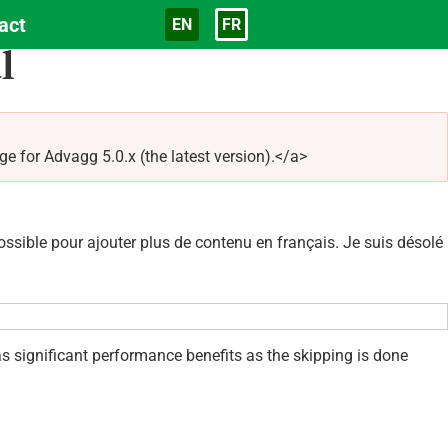
act
EN
FR
Langue
l
 for Advagg 5.0.x (the latest version).</a>
sible pour ajouter plus de contenu en français. Je suis désolé
as significant performance benefits as the skipping is done