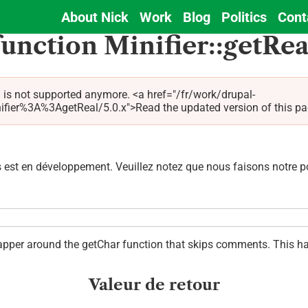
About Nick
Work
Blog
Politics
Cont
Main
function Minifier::getRea
navigation
 is not supported anymore. <a href="/fr/work/drupal-
ier%3A%3AgetReal/5.0.x">Read the updated version of this page
est en développement. Veuillez notez que nous faisons notre pos
a wrapper around the getChar function that skips comments. This h
Valeur de retour