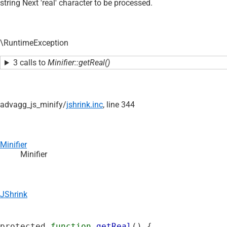
string Next 'real' character to be processed.
\RuntimeException
3 calls to
Minifier::getReal()
advagg_js_minify/
jshrink.inc
, line 344
Minifier
Minifier
JShrink
protected 
function
getReal
() {
