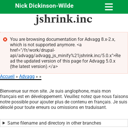
Nick Dickinson-Wilde
Aller
jshrink.inc
au
contenu
principal
You are browsing documentation for Advagg 8.x-2.x,
which is not supported anymore. <a
Message
href="/fr/work/drupal-
d'erreur
api/advagg/advagg_js_minify%21jshrink.inc/5.0.x">Re
ad the updated version of this page for Advagg 5.0.x
(the latest version).</a>
Accueil
Advagg
Fil
Bienvenue sur mon site. Je suis anglophone, mais mon
d'Ariane
français est en développement. Veuillez notez que nous faisons
notre possible pour ajouter plus de contenu en français. Je suis
désolé pour toute erreurs ou omissions en traduisant.
Same filename and directory in other branches