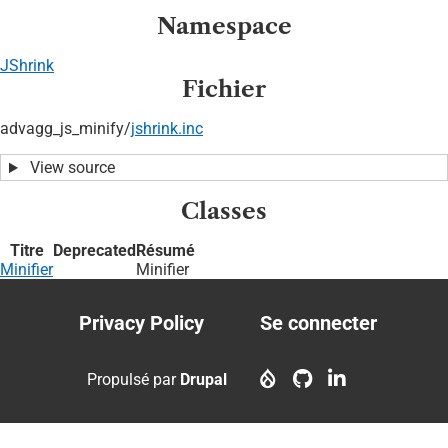
Namespace
JShrink
Fichier
advagg_js_minify/
jshrink.inc
View source
Classes
Titre
Deprecated
Résumé
Minifier
Minifier
Privacy Policy
Se connecter
Footer
User
menu
account
Propulsé par
Drupal
menu