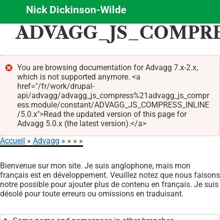
Nick Dickinson-Wilde
Aller
ADVAGG_JS_COMPRE
au
contenu
principal
You are browsing documentation for Advagg 7.x-2.x,
which is not supported anymore. <a
Message
href="/fr/work/drupal-
d'erreur
api/advagg/advagg_js_compress%21advagg_js_compr
ess.module/constant/ADVAGG_JS_COMPRESS_INLINE
/5.0.x">Read the updated version of this page for
Advagg 5.0.x (the latest version).</a>
Accueil
Advagg
Fil
Bienvenue sur mon site. Je suis anglophone, mais mon
d'Ariane
français est en développement. Veuillez notez que nous faisons
notre possible pour ajouter plus de contenu en français. Je suis
désolé pour toute erreurs ou omissions en traduisant.