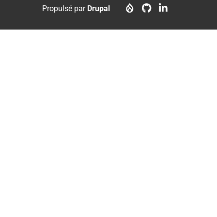
menu
account
Propulsé par
Drupal
menu