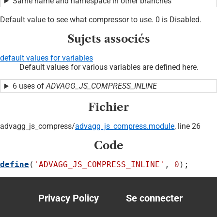
Same name and namespace in other branches
Default value to see what compressor to use. 0 is Disabled.
Sujets associés
default values for variables
Default values for various variables are defined here.
6 uses of
ADVAGG_JS_COMPRESS_INLINE
Fichier
advagg_js_compress/
advagg_js_compress.module
, line 26
Code
define
(
'ADVAGG_JS_COMPRESS_INLINE'
, 
0
);
Privacy Policy
Se connecter
Footer
User