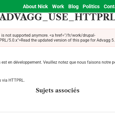
About Nick
Work
Blog
Politics
Cont
Main
ADVAGG_USE_HTTPR
navigation
 is not supported anymore. <a href="/fr/work/drupal-
0.x">Read the updated version of this page for Advagg 5.0.x
est en développement. Veuillez notez que nous faisons notre pos
es via HTTPRL.
Sujets associés