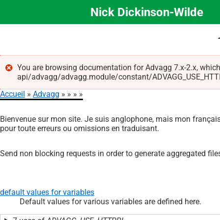
Nick Dickinson-Wilde
Aller
au
contenu
principal
You are browsing documentation for Advagg 7.x-2.x, which
api/advagg/advagg.module/constant/ADVAGG_USE_HTTPRL/5.
Message
Accueil
Advagg
d'erreur
Fil
Bienvenue sur mon site. Je suis anglophone, mais mon français 
d'Ariane
pour toute erreurs ou omissions en traduisant.
Send non blocking requests in order to generate aggregated fil
default values for variables
Default values for various variables are defined here.