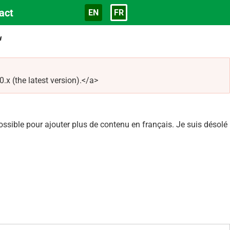
act
EN
FR
Langue
L
 (the latest version).</a>
sible pour ajouter plus de contenu en français. Je suis désolé