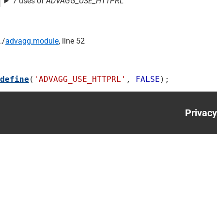
7 uses of
ADVAGG_USE_HTTPRL
./
advagg.module
, line 52
define
(
'ADVAGG_USE_HTTPRL'
, 
FALSE
);
Privacy
Foote
menu