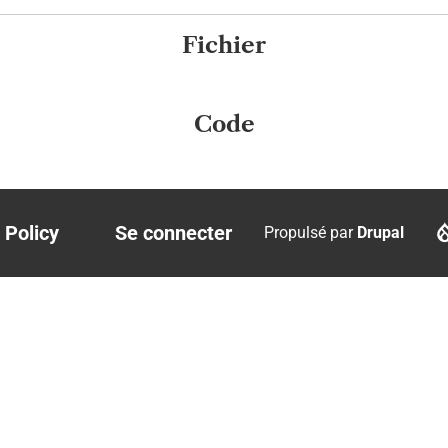
Fichier
Code
 Policy
Se connecter
Propulsé par
Drupal
r
User
account
menu