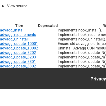
View source
Titre
Deprecated
R
advagg_install
Implements hook_install().
advagg_requirements
Implements hook_requiremen
advagg_uninstall
Implements hook_uninstall()
advagg_update_10001
Ensure old advagg_old_ie_com
advagg_update_10002
Uninstall Advagg CDN modul
advagg_update_8202
Implements hook_update_N()
advagg_update_8203
Implements hook_update_N()
advagg_update_8301
Implements hook_update_N()
advagg_update_8302
Implements hook_update_N()
Privacy
Foote
menu