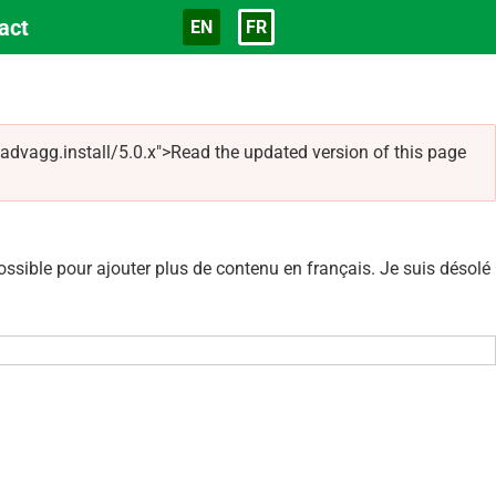
act
EN
FR
Langue
dvagg.install/5.0.x">Read the updated version of this page
sible pour ajouter plus de contenu en français. Je suis désolé