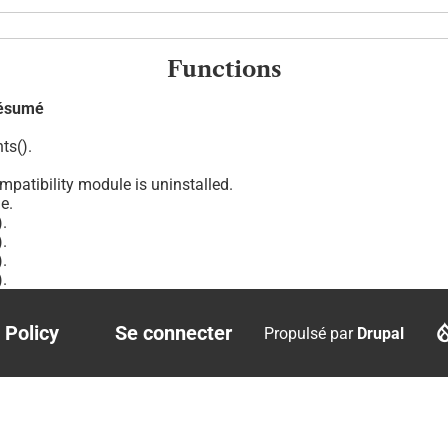
Functions
ésumé
ts().
.
patibility module is uninstalled.
e.
.
.
.
.
 Policy
Se connecter
Propulsé par
Drupal
r
User
account
menu