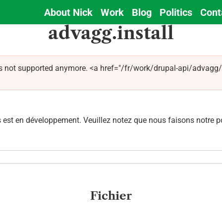
About Nick
Work
Blog
Politics
Cont
Main
advagg.install
navigation
s not supported anymore. <a href="/fr/work/drupal-api/advagg/a
est en développement. Veuillez notez que nous faisons notre pos
Fichier