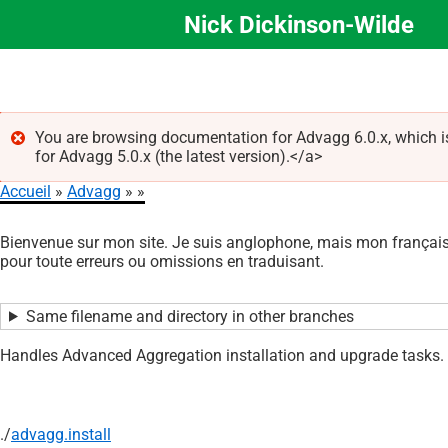
Nick Dickinson-Wilde
Aller
au
contenu
principal
You are browsing documentation for Advagg 6.0.x, which i
for Advagg 5.0.x (the latest version).</a>
Message
Accueil
Advagg
d'erreur
Fil
Bienvenue sur mon site. Je suis anglophone, mais mon français 
d'Ariane
pour toute erreurs ou omissions en traduisant.
Same filename and directory in other branches
Handles Advanced Aggregation installation and upgrade tasks.
./
advagg.install