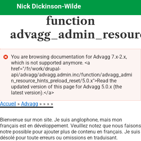
Nick Dickinson-Wilde
Aller
function
au
contenu
advagg_admin_resourc
principal
You are browsing documentation for Advagg 7.x-2.x,
which is not supported anymore. <a
Message
href="/fr/work/drupal-
d'erreur
api/advagg/advagg.admin.inc/function/advagg_admi
n_resource_hints_preload_reset/5.0.x">Read the
updated version of this page for Advagg 5.0.x (the
latest version).</a>
Accueil
Advagg
Fil
Bienvenue sur mon site. Je suis anglophone, mais mon
d'Ariane
français est en développement. Veuillez notez que nous faisons
notre possible pour ajouter plus de contenu en français. Je suis
désolé pour toute erreurs ou omissions en traduisant.