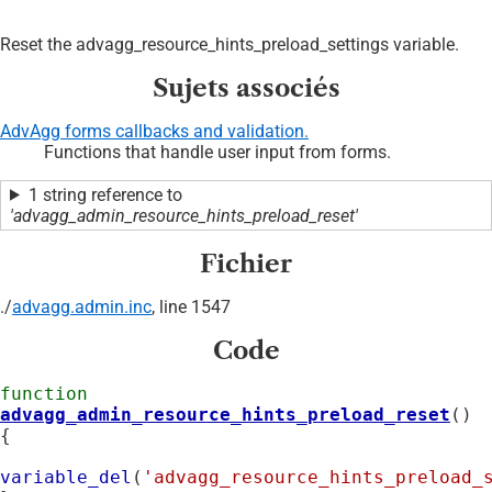
Reset the advagg_resource_hints_preload_settings variable.
Sujets associés
AdvAgg forms callbacks and validation.
Functions that handle user input from forms.
1 string reference to
'advagg_admin_resource_hints_preload_reset'
Fichier
./
advagg.admin.inc
, line 1547
Code
function
advagg_admin_resource_hints_preload_reset
() 
{

variable_del
(
'advagg_resource_hints_preload_