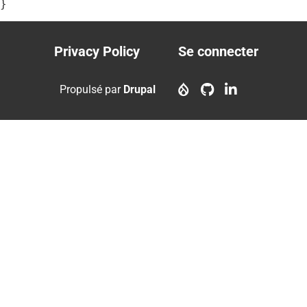
}
Privacy Policy
Se connecter
Footer
User
menu
account
Propulsé par
Drupal
menu