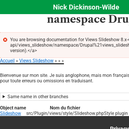
Nick Dickinson-Wilde
Aller
namespace Drup
au
contenu
principal
You are browsing documentation for Views Slideshow 8.x-4
api/views_slideshow/namespace/Drupal%21views_slideshow
Message
version).</a>
d'erreur
Accueil
Views Slideshow
Fil
Bienvenue sur mon site. Je suis anglophone, mais mon français 
d'Ariane
pour toute erreurs ou omissions en traduisant.
Same name in other branches
Object name
Nom du fichier
Slideshow
src/Plugin/views/style/Slideshow.php
Style plugin
Privacy