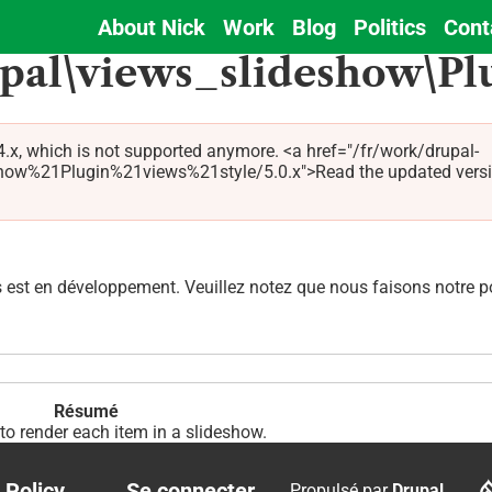
About Nick
Work
Blog
Politics
Cont
Main
al\views_slideshow\Plu
navigation
.x, which is not supported anymore. <a href="/fr/work/drupal-
%21Plugin%21views%21style/5.0.x">Read the updated version o
est en développement. Veuillez notez que nous faisons notre pos
Résumé
 to render each item in a slideshow.
 Policy
Se connecter
Propulsé par
Drupal