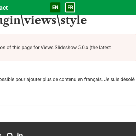
act
EN
FR
Langue
gin\views\style
f this page for Views Slideshow 5.0.x (the latest
sible pour ajouter plus de contenu en français. Je suis désolé