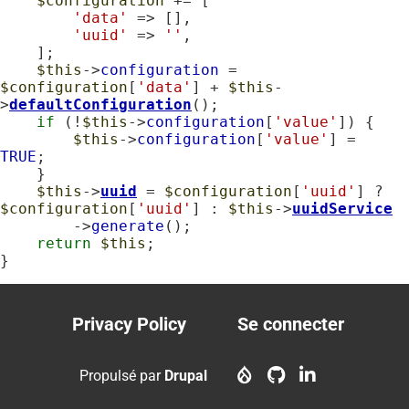
$configuration
 += [

'data'
 => [],

'uuid'
 => 
''
,

    ];

$this
->
configuration
 = 
$configuration
[
'data'
] + 
$this
-
>
defaultConfiguration
();

if
 (!
$this
->
configuration
[
'value'
]) {

$this
->
configuration
[
'value'
] = 
TRUE
;

    }

$this
->
uuid
 = 
$configuration
[
'uuid'
] ? 
$configuration
[
'uuid'
] : 
$this
->
uuidService
        ->
generate
();

return
$this
;

}
Privacy Policy
Se connecter
Footer
User
menu
account
Propulsé par
Drupal
menu