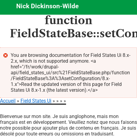
Nick Dickinson-Wilde
Aller
function
au
contenu
FieldStateBase::setCon
principal
You are browsing documentation for Field States Ui 8.x-
2.x, which is not supported anymore. <a
Message
href="/fr/work/drupal-
d'erreur
api/field_states_ui/src%21FieldStateBase.php/function
/FieldStateBase%3A%3AsetConfiguration/8.x-
1.x">Read the updated version of this page for Field
States Ui 8.x-1.x (the latest version).</a>
Accueil
Field States Ui
Fil
Bienvenue sur mon site. Je suis anglophone, mais mon
d'Ariane
français est en développement. Veuillez notez que nous faisons
notre possible pour ajouter plus de contenu en français. Je suis
désolé pour toute erreurs ou omissions en traduisant.