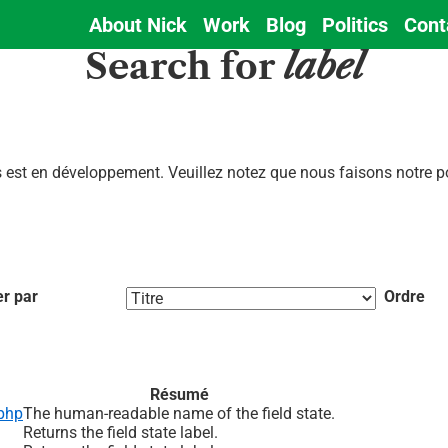
About Nick
Work
Blog
Politics
Cont
Main
Search for
label
navigation
est en développement. Veuillez notez que nous faisons notre pos
er par
Ordre
Résumé
.php
The human-readable name of the field state.
Returns the field state label.