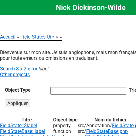
Nick Dickinson-Wilde
Aller
au
contenu
principal
Accueil
Field States Ui
Fil
Bienvenue sur mon site. Je suis anglophone, mais mon français 
d'Ariane
pour toute erreurs ou omissions en traduisant.
Search 8.x-2.x for
label
Other projects
Object Type
Tri
Titre
Object type
Nom du fichier
FieldState::$label
property
src/
Annotation/
FieldState
FieldStateBase::label
function
src/
FieldStateBase.php