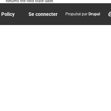
Returns the field state label.
 Policy
Se connecter
Propulsé par
Drupal
r
User
account
menu