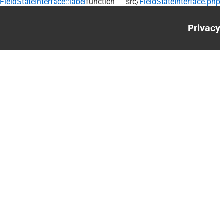
FieldStateInterface::label
function
src/
FieldStateInterface.php
Privacy
Foote
menu