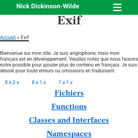
Nick Dickinson-Wilde
Aller
Exif
au
contenu
principal
Accueil
Exif
Fil
Bienvenue sur mon site. Je suis anglophone, mais mon
d'Ariane
français est en développement. Veuillez notez que nous faisons
notre possible pour ajouter plus de contenu en français. Je suis
désolé pour toute erreurs ou omissions en traduisant.
8.x-2.x
8.x-1.x
7.x-1.x
Onglets
Fichiers
principaux
Functions
Classes and Interfaces
Namespaces