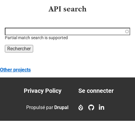
API search
Function, class, file,
topic, etc.
Partial match search is supported
Other projects
Privacy Policy
Se connecter
Footer
User
menu
account
Propulsé par
Drupal
menu