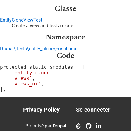
Classe
EntityCloneViewTest
Create a view and test a clone.
Namespace
Drupal\Tests\entity_clone\Functional
Code
protected static $modules = [

'entity_clone'
,

'views'
,

'views_ui'
,

];
Privacy Policy
Se connecter
Footer
User
menu
account
Propulsé par
Drupal