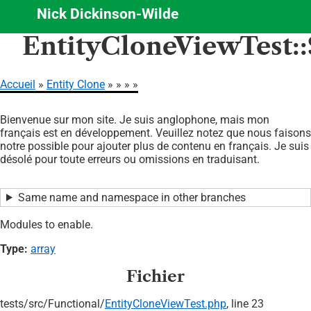
Nick Dickinson-Wilde
Aller
EntityCloneViewTest:
au
contenu
principal
Accueil
Entity Clone
Fil
Bienvenue sur mon site. Je suis anglophone, mais mon
d'Ariane
français est en développement. Veuillez notez que nous faisons
notre possible pour ajouter plus de contenu en français. Je suis
désolé pour toute erreurs ou omissions en traduisant.
Same name and namespace in other branches
Modules to enable.
Type:
array
Fichier
tests/
src/
Functional/
EntityCloneViewTest.php
, line 23