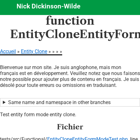
Nick Dickinson-Wilde
Aller
function
au
contenu
EntityCloneEntityFor
principal
Accueil
Entity Clone
Fil
Bienvenue sur mon site. Je suis anglophone, mais mon
d'Ariane
français est en développement. Veuillez notez que nous faisons
notre possible pour ajouter plus de contenu en français. Je suis
désolé pour toute erreurs ou omissions en traduisant.
Same name and namespace in other branches
Test entity form mode entity clone.
Fichier
tests/
src/
Functional/
EntityCloneEntityFormModeTest.php
, line