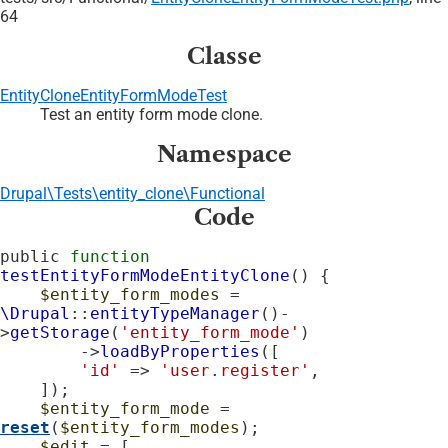
64
Classe
EntityCloneEntityFormModeTest
Test an entity form mode clone.
Namespace
Drupal\Tests\entity_clone\Functional
Code
public 
function
testEntityFormModeEntityClone
() {

$entity_form_modes
 = 
\Drupal
::
entityTypeManager
()-
>
getStorage
(
'entity_form_mode'
)

        ->
loadByProperties
([

'id'
 => 
'user.register'
,

    ]);

$entity_form_mode
 = 
reset
(
$entity_form_modes
);

$edit
 = [
