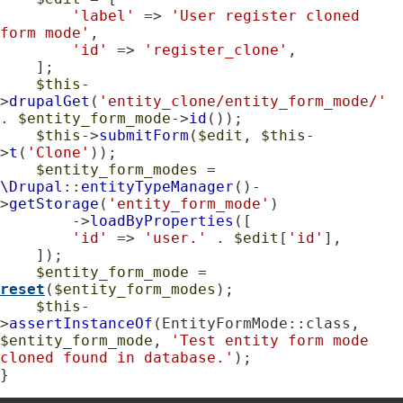
'label'
 => 
'User register cloned 
form mode'
,

'id'
 => 
'register_clone'
,

    ];

$this
-
>
drupalGet
(
'entity_clone/entity_form_mode/'
. 
$entity_form_mode
->
id
());

$this
->
submitForm
(
$edit
, 
$this
-
>
t
(
'Clone'
));

$entity_form_modes
 = 
\Drupal
::
entityTypeManager
()-
>
getStorage
(
'entity_form_mode'
)

        ->
loadByProperties
([

'id'
 => 
'user.'
 . 
$edit
[
'id'
],

    ]);

$entity_form_mode
 = 
reset
(
$entity_form_modes
);

$this
-
>
assertInstanceOf
(EntityFormMode::class, 
$entity_form_mode
, 
'Test entity form mode 
cloned found in database.'
);

}