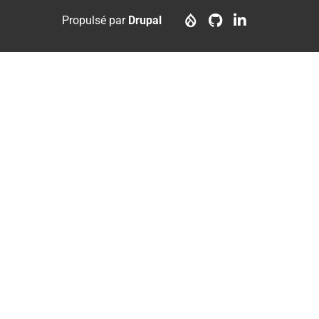
menu
account
Propulsé par
Drupal
menu