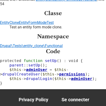
54
Classe
EntityCloneEntityFormModeTest
Test an entity form mode clone.
Namespace
Drupal\Tests\entity_clone\Functional
Code
protected 
function
setUp
() : void {

parent
::
setUp
();

$this
->
adminUser
 = 
$this
-
>
drupalCreateUser
(
$this
->
permissions
);

$this
->
drupalLogin
(
$this
->
adminUser
);

}
Privacy Policy
Se connecter
Footer
User