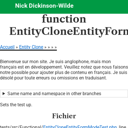
Nick Dickinson-Wilde
Aller
function
au
contenu
EntityCloneEntityFor
principal
Accueil
Entity Clone
Fil
Bienvenue sur mon site. Je suis anglophone, mais mon
d'Ariane
français est en développement. Veuillez notez que nous faisons
notre possible pour ajouter plus de contenu en français. Je suis
désolé pour toute erreurs ou omissions en traduisant.
Same name and namespace in other branches
Sets the test up.
Fichier
tests/
src/
Functional/
EntityCloneEntityFormModeTest.php
, line