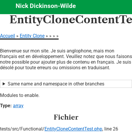
Nick Dickinson-Wilde
Aller
EntityCloneContentTe
au
contenu
principal
Accueil
Entity Clone
Fil
Bienvenue sur mon site. Je suis anglophone, mais mon
d'Ariane
français est en développement. Veuillez notez que nous faisons
notre possible pour ajouter plus de contenu en français. Je suis
désolé pour toute erreurs ou omissions en traduisant.
Same name and namespace in other branches
Modules to enable.
Type:
array
Fichier
tests/
src/
Functional/
EntityCloneContentTest.php
, line 26