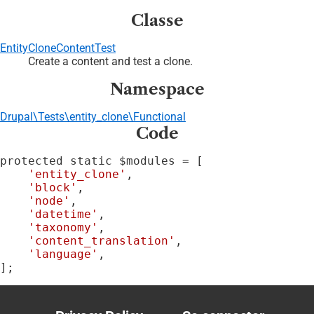
Classe
EntityCloneContentTest
Create a content and test a clone.
Namespace
Drupal\Tests\entity_clone\Functional
Code
protected static $modules = [

'entity_clone'
,

'block'
,

'node'
,

'datetime'
,

'taxonomy'
,

'content_translation'
,

'language'
,

];