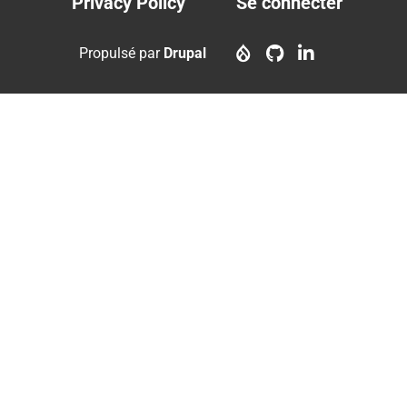
Privacy Policy
Se connecter
Footer
User
menu
account
Propulsé par
Drupal
menu