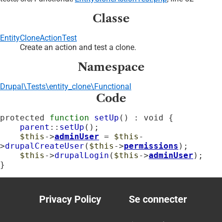
Classe
EntityCloneActionTest
Create an action and test a clone.
Namespace
Drupal\Tests\entity_clone\Functional
Code
protected 
function
setUp
() : void {

parent
::
setUp
();

$this
->
adminUser
 = 
$this
-
>
drupalCreateUser
(
$this
->
permissions
);

$this
->
drupalLogin
(
$this
->
adminUser
);

}
Privacy Policy
Se connecter
Footer
User