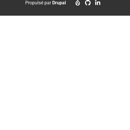
menu
account
Propulsé par
Drupal
menu