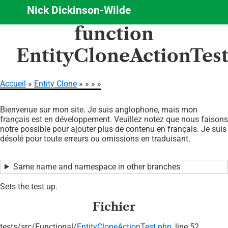
Nick Dickinson-Wilde
Aller
function
au
contenu
EntityCloneActionTest
principal
Accueil
Entity Clone
Fil
Bienvenue sur mon site. Je suis anglophone, mais mon
d'Ariane
français est en développement. Veuillez notez que nous faisons
notre possible pour ajouter plus de contenu en français. Je suis
désolé pour toute erreurs ou omissions en traduisant.
Same name and namespace in other branches
Sets the test up.
Fichier
tests/
src/
Functional/
EntityCloneActionTest.php
, line 52