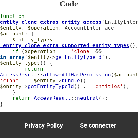
Code
function
entity_clone_extras_entity_access
$entity
, 
$operation
, AccountInterface 
$account
) {

$entity_types
 = 
_entity_clone_extra_supported_entity_types
();
if
 (
$operation
 === 
'clone'
 && 
in_array
(
$entity
->
getEntityTypeId
(), 
$entity_types
)) {

return
AccessResult
::
allowedIfHasPermission
(
$accoun
'clone '
 . 
$entity
->
bundle
() . 
' '
 . 
$entity
->
getEntityTypeId
() . 
' entities'
);

    }

return
AccessResult
::
neutral
();

}
Privacy Policy
Se connecter
Footer
User