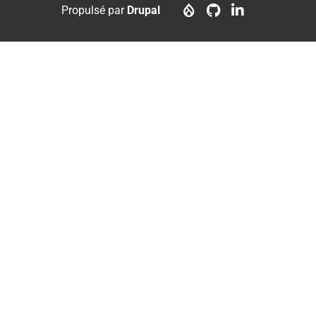
menu
account
Propulsé par
Drupal
menu