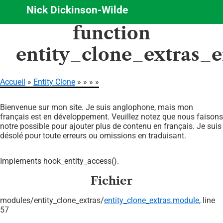
Nick Dickinson-Wilde
Aller
function
au
contenu
entity_clone_extras_e
principal
Accueil
Entity Clone
Fil
Bienvenue sur mon site. Je suis anglophone, mais mon
d'Ariane
français est en développement. Veuillez notez que nous faisons
notre possible pour ajouter plus de contenu en français. Je suis
désolé pour toute erreurs ou omissions en traduisant.
Implements hook_entity_access().
Fichier
modules/
entity_clone_extras/
entity_clone_extras.module
, line
57