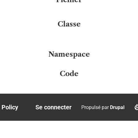
Classe
Namespace
Code
 Policy
Se connecter
Propulsé par
Drupal
r
User
account
menu