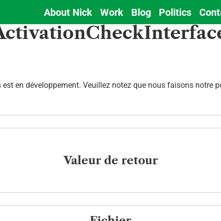
About Nick
Work
Blog
Politics
Cont
Main
ActivationCheckInterface
navigation
est en développement. Veuillez notez que nous faisons notre pos
Valeur de retour
Fichier