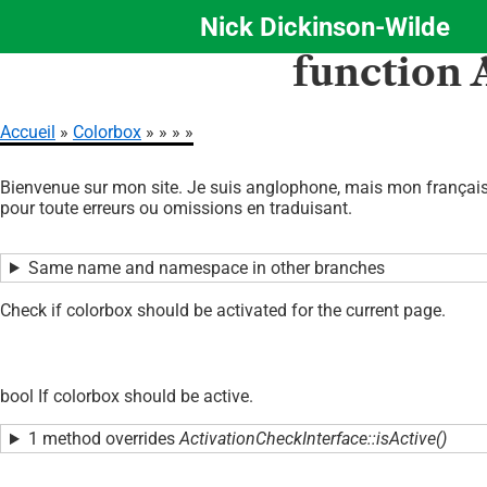
Nick Dickinson-Wilde
Aller
function 
au
contenu
principal
Accueil
Colorbox
Fil
Bienvenue sur mon site. Je suis anglophone, mais mon français 
d'Ariane
pour toute erreurs ou omissions en traduisant.
Same name and namespace in other branches
Check if colorbox should be activated for the current page.
bool If colorbox should be active.
1 method overrides
ActivationCheckInterface::isActive()