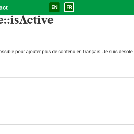
act
EN
FR
Langue
::isActive
sible pour ajouter plus de contenu en français. Je suis désolé