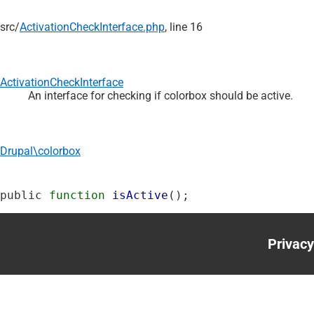
src/
ActivationCheckInterface.php
, line 16
ActivationCheckInterface
An interface for checking if colorbox should be active.
Drupal\colorbox
public 
function
isActive
();
Privacy
Foote
menu