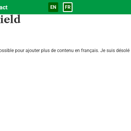
act
EN
FR
Langue
ield
sible pour ajouter plus de contenu en français. Je suis désolé