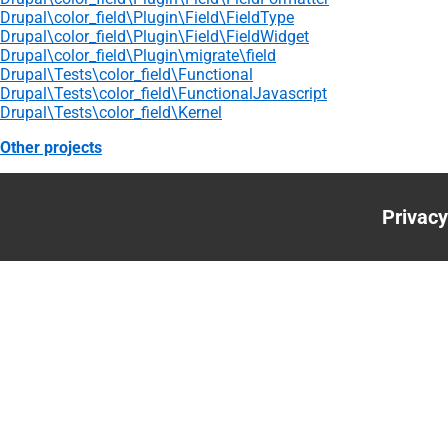
Drupal\color_field\Plugin\Field\FieldType
Drupal\color_field\Plugin\Field\FieldWidget
Drupal\color_field\Plugin\migrate\field
Drupal\Tests\color_field\Functional
Drupal\Tests\color_field\FunctionalJavascript
Drupal\Tests\color_field\Kernel
Other projects
Privacy
Foote
menu