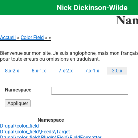
Nick Dickinson-Wilde
Aller
Nam
au
contenu
principal
Accueil
Color Field
Fil
Bienvenue sur mon site. Je suis anglophone, mais mon français 
d'Ariane
pour toute erreurs ou omissions en traduisant.
8.x-2.x
8.x-1.x
7.x-2.x
7.x-1.x
3.0.x
Onglets
principaux
Namespace
Namespace
Drupal\color_field
Drupal\color_field\Feeds\Target
Drupal\color_field\Plugin\Field\FieldFormatter