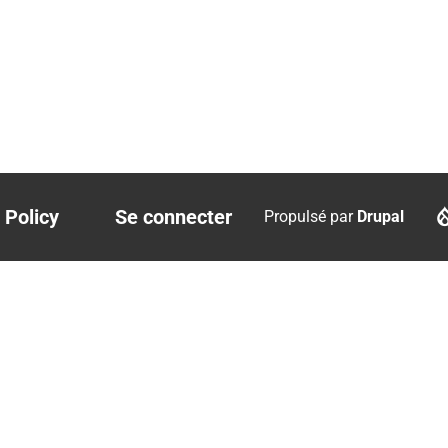
 Policy
Se connecter
Propulsé par
Drupal
r
User
account
menu