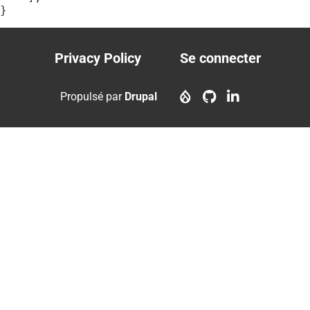
}
Privacy Policy
Se connecter
Footer
User
menu
account
Propulsé par
Drupal
menu