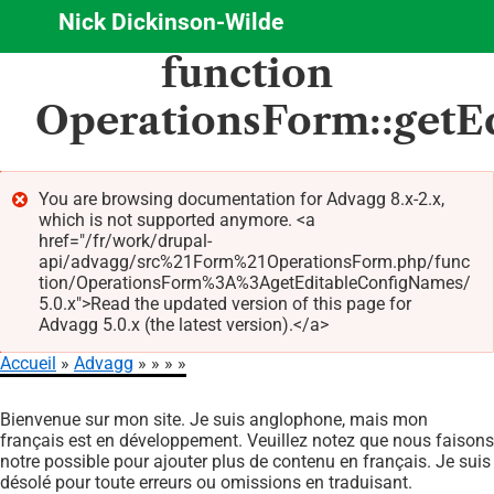
Nick Dickinson-Wilde
Aller
function
au
contenu
OperationsForm::getE
principal
You are browsing documentation for Advagg 8.x-2.x,
which is not supported anymore. <a
Message
href="/fr/work/drupal-
d'erreur
api/advagg/src%21Form%21OperationsForm.php/func
tion/OperationsForm%3A%3AgetEditableConfigNames/
5.0.x">Read the updated version of this page for
Advagg 5.0.x (the latest version).</a>
Accueil
Advagg
Fil
Bienvenue sur mon site. Je suis anglophone, mais mon
d'Ariane
français est en développement. Veuillez notez que nous faisons
notre possible pour ajouter plus de contenu en français. Je suis
désolé pour toute erreurs ou omissions en traduisant.