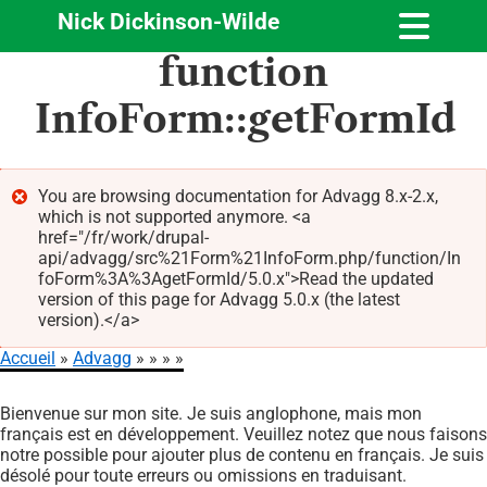
Nick Dickinson-Wilde
Aller
function
au
contenu
InfoForm::getFormId
principal
You are browsing documentation for Advagg 8.x-2.x,
which is not supported anymore. <a
Message
href="/fr/work/drupal-
d'erreur
api/advagg/src%21Form%21InfoForm.php/function/In
foForm%3A%3AgetFormId/5.0.x">Read the updated
version of this page for Advagg 5.0.x (the latest
version).</a>
Accueil
Advagg
Fil
Bienvenue sur mon site. Je suis anglophone, mais mon
d'Ariane
français est en développement. Veuillez notez que nous faisons
notre possible pour ajouter plus de contenu en français. Je suis
désolé pour toute erreurs ou omissions en traduisant.