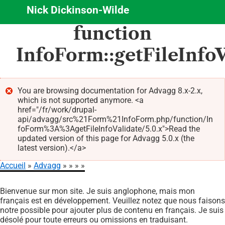
Nick Dickinson-Wilde
Aller
function
au
contenu
InfoForm::getFileInfoV
principal
You are browsing documentation for Advagg 8.x-2.x,
which is not supported anymore. <a
Message
href="/fr/work/drupal-
d'erreur
api/advagg/src%21Form%21InfoForm.php/function/In
foForm%3A%3AgetFileInfoValidate/5.0.x">Read the
updated version of this page for Advagg 5.0.x (the
latest version).</a>
Accueil
Advagg
Fil
Bienvenue sur mon site. Je suis anglophone, mais mon
d'Ariane
français est en développement. Veuillez notez que nous faisons
notre possible pour ajouter plus de contenu en français. Je suis
désolé pour toute erreurs ou omissions en traduisant.