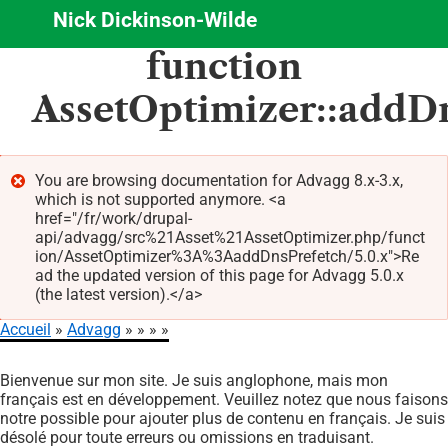
Nick Dickinson-Wilde
Aller
function
au
contenu
AssetOptimizer::addD
principal
You are browsing documentation for Advagg 8.x-3.x,
which is not supported anymore. <a
Message
href="/fr/work/drupal-
d'erreur
api/advagg/src%21Asset%21AssetOptimizer.php/funct
ion/AssetOptimizer%3A%3AaddDnsPrefetch/5.0.x">Re
ad the updated version of this page for Advagg 5.0.x
(the latest version).</a>
Accueil
Advagg
Fil
Bienvenue sur mon site. Je suis anglophone, mais mon
d'Ariane
français est en développement. Veuillez notez que nous faisons
notre possible pour ajouter plus de contenu en français. Je suis
désolé pour toute erreurs ou omissions en traduisant.