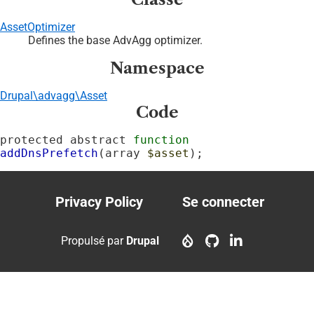
AssetOptimizer
Defines the base AdvAgg optimizer.
Namespace
Drupal\advagg\Asset
Code
protected abstract 
function
addDnsPrefetch
(array 
$asset
);
Privacy Policy
Se connecter
Footer
User
menu
account
Propulsé par
Drupal
menu