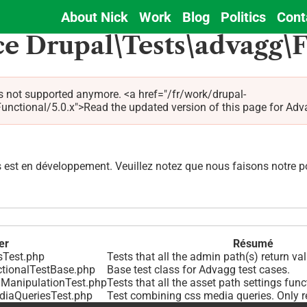
About Nick
Work
Blog
Politics
Cont
Main
e Drupal\Tests\advagg\F
navigation
s not supported anymore. <a href="/fr/work/drupal-
nal/5.0.x">Read the updated version of this page for Advagg 
est en développement. Veuillez notez que nous faisons notre pos
er
Résumé
sTest.php
Tests that all the admin path(s) return val
ctionalTestBase.php
Base test class for Advagg test cases.
hManipulationTest.php
Tests that all the asset path settings func
diaQueriesTest.php
Test combining css media queries. Only re