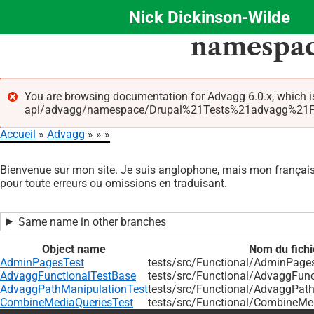
Nick Dickinson-Wilde
Aller
namespac
au
contenu
principal
You are browsing documentation for Advagg 6.0.x, which i
api/advagg/namespace/Drupal%21Tests%21advagg%21Functio
Message
Accueil
Advagg
d'erreur
Fil
Bienvenue sur mon site. Je suis anglophone, mais mon français 
d'Ariane
pour toute erreurs ou omissions en traduisant.
Same name in other branches
Object name
Nom du fichi
AdminPagesTest
tests/src/Functional/AdminPage
AdvaggFunctionalTestBase
tests/src/Functional/AdvaggFun
AdvaggPathManipulationTest
tests/src/Functional/AdvaggPat
CombineMediaQueriesTest
tests/src/Functional/CombineMe