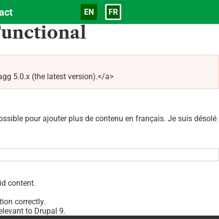
act
EN
FR
Langue
unctional
5.0.x (the latest version).</a>
sible pour ajouter plus de contenu en français. Je suis désolé
id content.
tion correctly.
levant to Drupal 9.