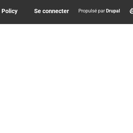
 Policy
Se connecter
Propulsé par
Drupal
r
User
account
menu