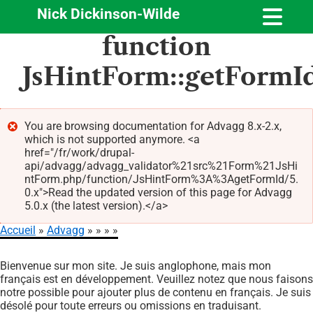
Nick Dickinson-Wilde
Aller
function
au
contenu
JsHintForm::getFormI
principal
You are browsing documentation for Advagg 8.x-2.x,
which is not supported anymore. <a
Message
href="/fr/work/drupal-
d'erreur
api/advagg/advagg_validator%21src%21Form%21JsHi
ntForm.php/function/JsHintForm%3A%3AgetFormId/5.
0.x">Read the updated version of this page for Advagg
5.0.x (the latest version).</a>
Accueil
Advagg
Fil
Bienvenue sur mon site. Je suis anglophone, mais mon
d'Ariane
français est en développement. Veuillez notez que nous faisons
notre possible pour ajouter plus de contenu en français. Je suis
désolé pour toute erreurs ou omissions en traduisant.