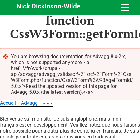
Nick Dickinson-Wilde
Aller
function
au
contenu
CssW3Form::getFormI
principal
You are browsing documentation for Advagg 8.x-2.x,
which is not supported anymore. <a
Message
href="/fr/work/drupal-
d'erreur
api/advagg/advagg_validator%21src%21Form%21Css
W3Form.php/function/CssW3Form%3A%3AgetFormId/
5.0.x">Read the updated version of this page for
Advagg 5.0.x (the latest version).</a>
Accueil
Advagg
Fil
Bienvenue sur mon site. Je suis anglophone, mais mon
d'Ariane
français est en développement. Veuillez notez que nous faisons
notre possible pour ajouter plus de contenu en français. Je suis
désolé pour toute erreurs ou omissions en traduisant.