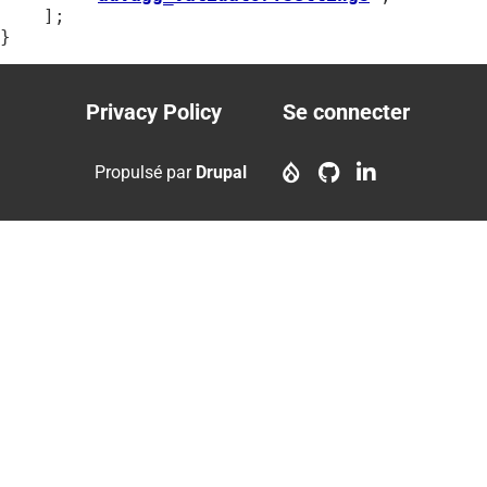
    ];

}
Privacy Policy
Se connecter
Footer
User
menu
account
Propulsé par
Drupal
menu