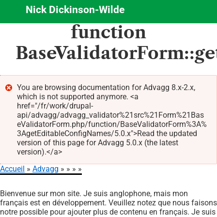
Nick Dickinson-Wilde
Aller
function
au
contenu
BaseValidatorForm::g
principal
You are browsing documentation for Advagg 8.x-2.x,
which is not supported anymore. <a
Message
href="/fr/work/drupal-
d'erreur
api/advagg/advagg_validator%21src%21Form%21Bas
eValidatorForm.php/function/BaseValidatorForm%3A%
3AgetEditableConfigNames/5.0.x">Read the updated
version of this page for Advagg 5.0.x (the latest
version).</a>
Accueil
Advagg
Fil
Bienvenue sur mon site. Je suis anglophone, mais mon
d'Ariane
français est en développement. Veuillez notez que nous faisons
notre possible pour ajouter plus de contenu en français. Je suis