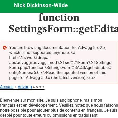
Nick Dickinson-Wilde
Aller
function
au
contenu
SettingsForm::getEdi
principal
You are browsing documentation for Advagg 8.x-2.x,
which is not supported anymore. <a
Message
href="/fr/work/drupal-
d'erreur
api/advagg/advagg_mod%21src%21Form%21Settings
Form.php/function/SettingsForm%3A%3AgetEditableC
onfigNames/5.0.x">Read the updated version of this
page for Advagg 5.0.x (the latest version).</a>
Accueil
Advagg
Fil
Bienvenue sur mon site. Je suis anglophone, mais mon
d'Ariane
français est en développement. Veuillez notez que nous faisons
notre possible pour ajouter plus de contenu en français. Je suis
désolé pour toute erreurs ou omissions en traduisant.