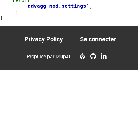
return
 [

'
advagg_mod.settings
'
,

    ];

}
Privacy Policy
Se connecter
Footer
User
menu
account
Propulsé par
Drupal
menu