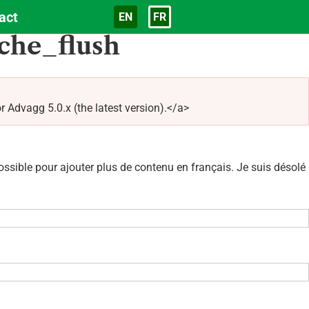
act
EN
FR
Langue
che_flush
Advagg 5.0.x (the latest version).</a>
sible pour ajouter plus de contenu en français. Je suis désolé