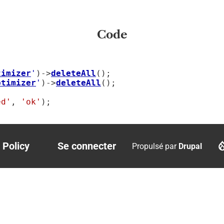
Code
timizer
'
)->
deleteAll
();

ptimizer
'
)->
deleteAll
();

ed'
, 
'ok'
);

 Policy
Se connecter
Propulsé par
Drupal
r
User
account
menu