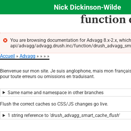
Nick Dickinson-Wilde
Aller
function
au
contenu
principal
You are browsing documentation for Advagg 8.x-2.x, which
api/advagg/advagg.drush.inc/function/drush_advagg_smart_
Message
Accueil
Advagg
d'erreur
Fil
Bienvenue sur mon site. Je suis anglophone, mais mon français 
d'Ariane
pour toute erreurs ou omissions en traduisant.
Same name and namespace in other branches
Flush the correct caches so CSS/JS changes go live.
1 string reference to
'drush_advagg_smart_cache_flush'