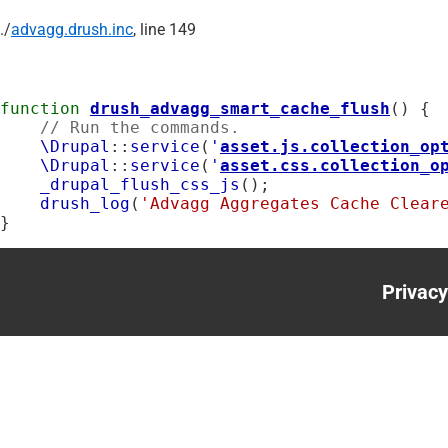
./
advagg.drush.inc
, line 149
function
drush_advagg_smart_cache_flush
() {

// Run the commands.
\Drupal
::
service
(
'
asset.js.collection_op
\Drupal
::
service
(
'
asset.css.collection_o
_drupal_flush_css_js
();

drush_log
(
'Advagg Aggregates Cache Clear
}
Privacy
Foote
menu