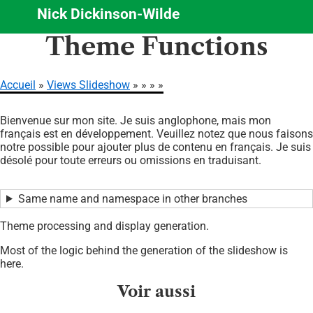
Nick Dickinson-Wilde
Aller
Theme Functions
au
contenu
principal
Accueil
Views Slideshow
Fil
Bienvenue sur mon site. Je suis anglophone, mais mon
d'Ariane
français est en développement. Veuillez notez que nous faisons
notre possible pour ajouter plus de contenu en français. Je suis
désolé pour toute erreurs ou omissions en traduisant.
Same name and namespace in other branches
Theme processing and display generation.
Most of the logic behind the generation of the slideshow is
here.
Voir aussi