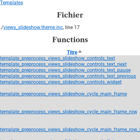
Templates
Fichier
./
views_slideshow.theme.inc
, line 17
Functions
Trier
Titre
par
template_preprocess_views_slideshow_controls_text
ordre
template_preprocess_views_slideshow_controls_text_next
décroissant
template_preprocess_views_slideshow_controls_text_pause
template_preprocess_views_slideshow_controls_text_previous
template_preprocess_views_slideshow_controls_widget
template_preprocess_views_slideshow_cycle_main_frame
template_preprocess_views_slideshow_cycle_main_frame_row
template_preprocess_views_slideshow_cycle_main_frame_row_