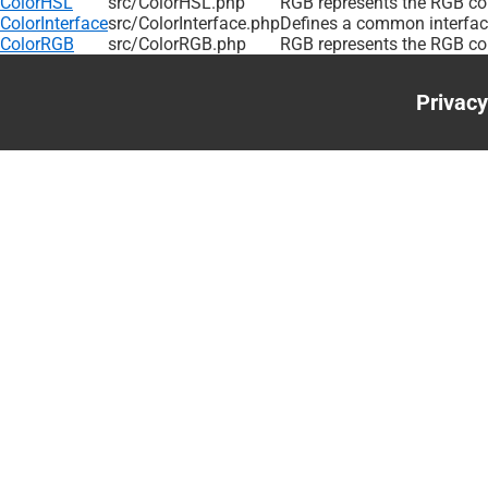
ColorHSL
src/ColorHSL.php
RGB represents the RGB col
ColorInterface
src/ColorInterface.php
Defines a common interface
ColorRGB
src/ColorRGB.php
RGB represents the RGB col
Privacy
Foote
menu