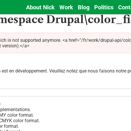
About Nick
Work
Blog
Politics
Cont
Main
mespace Drupal\color_fi
navigation
hich is not supported anymore. <a href="/fr/work/drupal-api/c
t version).</a>
est en développement. Veuillez notez que nous faisons notre pos
é
mplementations.
MY color format.
CMYK color format.
or format.