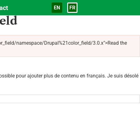
act
EN
FR
Langue
eld
olor_field/namespace/Drupal%21color_field/3.0.x">Read the
sible pour ajouter plus de contenu en français. Je suis désolé