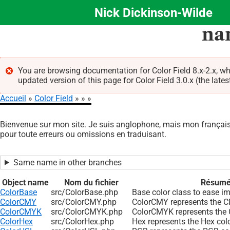
Nick Dickinson-Wilde
Aller
na
au
contenu
principal
You are browsing documentation for Color Field 8.x-2.x, w
updated version of this page for Color Field 3.0.x (the lates
Message
Accueil
Color Field
d'erreur
Fil
Bienvenue sur mon site. Je suis anglophone, mais mon français 
d'Ariane
pour toute erreurs ou omissions en traduisant.
Same name in other branches
Object name
Nom du fichier
Résum
ColorBase
src/ColorBase.php
Base color class to ease i
ColorCMY
src/ColorCMY.php
ColorCMY represents the C
ColorCMYK
src/ColorCMYK.php
ColorCMYK represents the 
ColorHex
src/ColorHex.php
Hex represents the Hex col