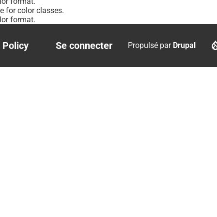
or format.
 for color classes.
or format.
 Policy
Se connecter
Propulsé par
Drupal
r
User
account
menu