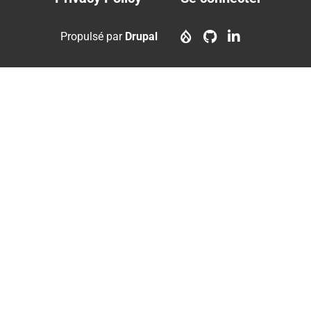
Footer
User
menu
account
Propulsé par
Drupal
menu