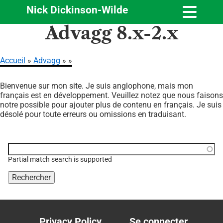
Nick Dickinson-Wilde
Aller
Advagg 8.x-2.x
au
contenu
principal
Accueil
Advagg
Fil
Bienvenue sur mon site. Je suis anglophone, mais mon
d'Ariane
français est en développement. Veuillez notez que nous faisons
notre possible pour ajouter plus de contenu en français. Je suis
désolé pour toute erreurs ou omissions en traduisant.
Function, class, file,
topic, etc.
Partial match search is supported
Privacy Policy
Se connecter