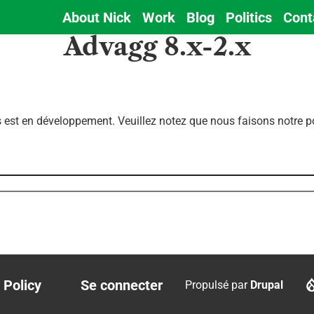
About Nick
Work
Blog
Politics
Cont
Main
Advagg 8.x-2.x
navigation
est en développement. Veuillez notez que nous faisons notre pos
 Policy
Se connecter
Propulsé par
Drupal
r
User