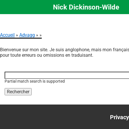
Nick Dickinson-Wilde
Aller
au
contenu
principal
Accueil
Advagg
Fil
Bienvenue sur mon site. Je suis anglophone, mais mon français 
d'Ariane
pour toute erreurs ou omissions en traduisant.
Function, class, file,
topic, etc.
Partial match search is supported
Privacy
Foote