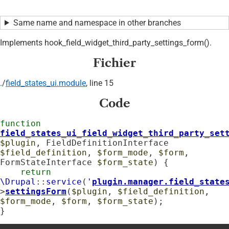
Same name and namespace in other branches
Implements hook_field_widget_third_party_settings_form().
Fichier
./
field_states_ui.module
, line 15
Code
function
field_states_ui_field_widget_third_party_set
$plugin
, FieldDefinitionInterface 
$field_definition
, 
$form_mode
, 
$form
, 
FormStateInterface 
$form_state
) {

return
\Drupal
::
service
(
'
plugin.manager.field_state
>
settingsForm
(
$plugin
, 
$field_definition
, 
$form_mode
, 
$form
, 
$form_state
);

}