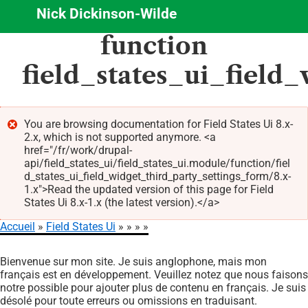
Nick Dickinson-Wilde
Aller
function
au
contenu
field_states_ui_field
principal
You are browsing documentation for Field States Ui 8.x-
2.x, which is not supported anymore. <a
Message
href="/fr/work/drupal-
d'erreur
api/field_states_ui/field_states_ui.module/function/fiel
d_states_ui_field_widget_third_party_settings_form/8.x-
1.x">Read the updated version of this page for Field
States Ui 8.x-1.x (the latest version).</a>
Accueil
Field States Ui
Fil
Bienvenue sur mon site. Je suis anglophone, mais mon
d'Ariane
français est en développement. Veuillez notez que nous faisons
notre possible pour ajouter plus de contenu en français. Je suis
désolé pour toute erreurs ou omissions en traduisant.