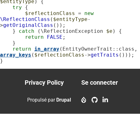
$entityType
) {

try
 {

$reflectionClass
 = 
new
\ReflectionClass
(
$entityType
-
>
getOriginalClass
());

    } 
catch
 (\ReflectionException 
$e
) {

return
FALSE
;

    }

return
in_array
(EntityOwnerTrait::c
array_keys
(
$reflectionClass
->
getTraits
()));

}
Privacy Policy
Se connecter
Footer
User
menu
account
Propulsé par
Drupal
menu