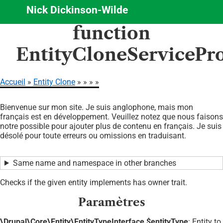
Nick Dickinson-Wilde
Aller
function
au
contenu
EntityCloneServicePr
principal
Accueil
Entity Clone
Fil
Bienvenue sur mon site. Je suis anglophone, mais mon
d'Ariane
français est en développement. Veuillez notez que nous faisons
notre possible pour ajouter plus de contenu en français. Je suis
désolé pour toute erreurs ou omissions en traduisant.
Same name and namespace in other branches
Checks if the given entity implements has owner trait.
Paramètres
\Drupal\Core\Entity\EntityTypeInterface $entityType
: Entity to