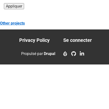
Other projects
Privacy Policy
Se connecter
Footer
User
menu
account
Propulsé par
Drupal
menu