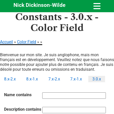
Nick Dickinson-Wilde
Aller
Constants - 3.0.x -
au
contenu
Color Field
principal
Accueil
Color Field
Fil
Bienvenue sur mon site. Je suis anglophone, mais mon
d'Ariane
français est en développement. Veuillez notez que nous faisons
notre possible pour ajouter plus de contenu en français. Je suis
désolé pour toute erreurs ou omissions en traduisant.
8.x-2.x
8.x-1.x
7.x-2.x
7.x-1.x
3.0.x
Onglets
principaux
Name contains
Description contains