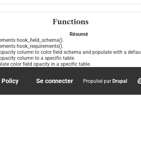
Functions
Résumé
ements hook_field_schema().
ements hook_requirements().
opacity column to color field schema and populate with a defaul
opacity column to a specific table.
ate color field opacity in a specific table.
 Policy
Se connecter
Propulsé par
Drupal
r
User
account
menu