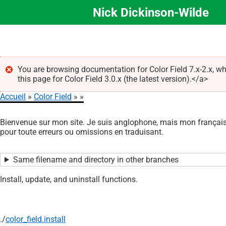
Nick Dickinson-Wilde
Aller
au
contenu
principal
You are browsing documentation for Color Field 7.x-2.x, wh
this page for Color Field 3.0.x (the latest version).</a>
Message
Accueil
Color Field
d'erreur
Fil
Bienvenue sur mon site. Je suis anglophone, mais mon français 
d'Ariane
pour toute erreurs ou omissions en traduisant.
Same filename and directory in other branches
Install, update, and uninstall functions.
./
color_field.install