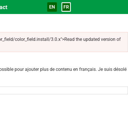
act
EN
FR
Langue
_field/color_field.install/3.0.x">Read the updated version of
sible pour ajouter plus de contenu en français. Je suis désolé